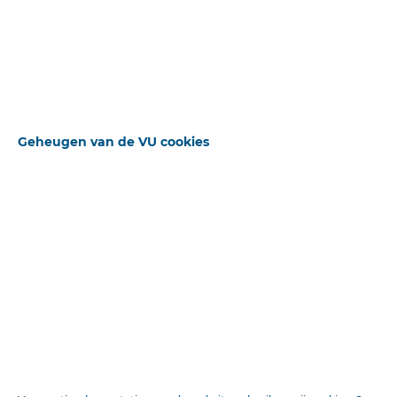
Uitgebreid zoeken
Bekijk het origineel
Geheugen van de VU cookies
STANDAARD OPERATOR
ZOEKWOORDEN
BLADEREN
+ Veld toevoegen
Beschikbare downloads
MEDIUM