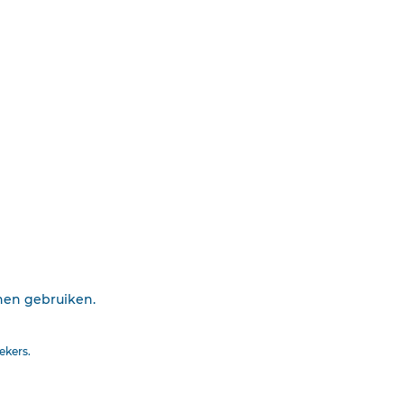
voortdurend aan correctie. Klik voor het
ing. Gebruiksvoorwaarden. Data
Printen
Insluiten
Uitsluiten
nnen gebruiken.
ekers.
ZOEKOPDRACHT
WISSEN
 u