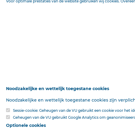
Voor optimale prestaties van de website gebruiken wij cookies. Overe
Bron
VU-Magazine
Publicatiedatum
01-01-1994
Pagina
1
DATUM
Deel
VU Magazine 1994
BRONNEN
Noodzakelijke en wettelijk toegestane cookies
Noodzakelijke en wettelijk toegestane cookies zijn verpli
Sessie-cookie: Geheugen van de VU gebruikt een cookie voor het iden
Geheugen van de VU gebruikt Google Analytics om geanonimiseerde
Optionele cookies