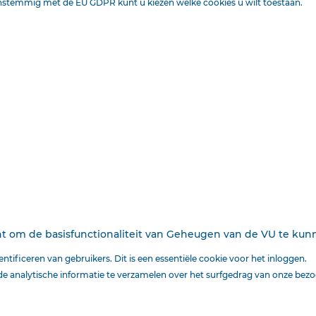
Losse nummers f 5
enstemmig met de EU GDPR kunt u kiezen welke cookies u wilt toestaan.
Deze tekst is geautomatiseerd gemaakt en kan nog fouten bevatten.
Digibron
werkt 
origineel door naar de pdf. Voor opmerkingen, vragen, informatie:
contact
.
Op
Digibron
-en alle daarin opgenomen content- is het databankrecht van toepass
protection law applies to Digibron and the content of this database. Terms of use.
cht om de basisfunctionaliteit van Geheugen van de VU te ku
tificeren van gebruikers. Dit is een essentiële cookie voor het inloggen.
 analytische informatie te verzamelen over het surfgedrag van onze bezo
Ook interessant voor