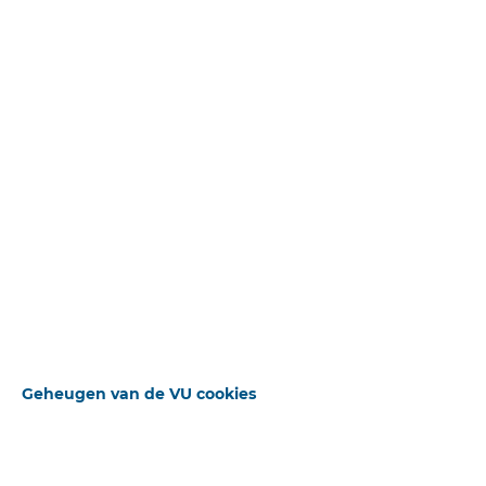
Uitgebreid zoeken
Beschikbare downloads
Sluiten
Bron
VU-Magazine
STANDAARD OPERATOR
Publicatiedatum
01-01-1973
Pagina
1
Geheugen van de VU cookies
Deel
VU Magazine 1973
ZOEKWOORDEN