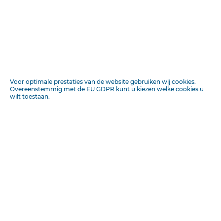
Insluiten
«
.^^/ntM^J
1
WISSEN
a 1
Voor optimale prestaties van de website gebruiken wij cookies.
Overeenstemmig met de EU GDPR kunt u kiezen welke cookies u
1f \~ -^ ^
wilt toestaan.
i#'*"., M
^
ï
••*ii^'iitm(ivo
^ ^
w