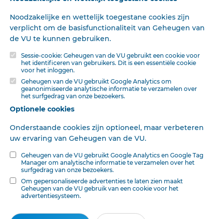
werkt voortdurend aan correctie. Klik voor het origineel door naar de pdf. Voor
opmerkingen, vragen, informatie:
contact
.
Noodzakelijke en wettelijk toegestane cookies zijn
verplicht om de basisfunctionaliteit van Geheugen van
Op
Digibron
-en alle daarin opgenomen content- is het databankrecht van
toepassing. Gebruiksvoorwaarden. Data protection law applies to Digibron and
de VU te kunnen gebruiken.
the content of this database. Terms of use.
Sessie-cookie: Geheugen van de VU gebruikt een cookie voor
het identificeren van gebruikers. Dit is een essentiële cookie
voor het inloggen.
Geheugen van de VU gebruikt Google Analytics om
geanonimiseerde analytische informatie te verzamelen over
het surfgedrag van onze bezoekers.
Optionele cookies
Onderstaande cookies zijn optioneel, maar verbeteren
uw ervaring van Geheugen van de VU.
Geheugen van de VU gebruikt Google Analytics en Google Tag
Manager om analytische informatie te verzamelen over het
surfgedrag van onze bezoekers.
Om gepersonaliseerde advertenties te laten zien maakt
Geheugen van de VU gebruik van een cookie voor het
advertentiesysteem.