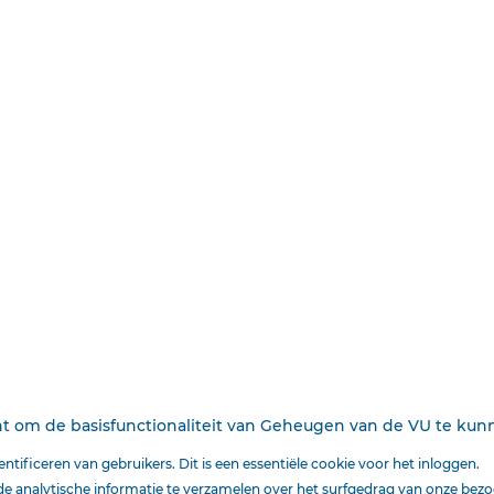
terwijl ook het tijdvak van de regering van koning Willem
heeft. Aan de periode na 1840 daarentegen is nog nauwelijk
De bronneninventarisatie, voorzover die betrekking heeft o
tot nu toe vrijwel uitsluitend geconcentreerd geweest op 
nationale burgerlijke overheid. In eerste instantie is het o
"kernarchieven" zou willen noemen. Daaronder versta ik ar
instanties, die binnen het 1 overheidsapparaat een central
zijn de archieven van de Staten-Generaal, de Nationale Ver
Bewind, het Staatsbewind, de Raadpensionaris, de koning 
Generaal, de Staatssecretaris onder koning Willem I en he
koning Willem II. Bij de opzet van de inventarisatie meend
dat de archieven van de burgerlijke overheid door hun eenh
kontinuïteit en omvang het eerst bestudeerd moesten wor
"vanzelf" verwijzingen komen naar de kerkelijke archieven
bepalende veronderstelling was dat de werkzaamheden van
het best in hun geheel te overzien zouden zijn in de bov
cht om de basisfunctionaliteit van Geheugen van de VU te ku
Het onderzoek in de kernarchieven is op dit moment gevord
tificeren van gebruikers. Dit is een essentiële cookie voor het inloggen.
aanvullend onderzoek verricht in archieven van enkele hoge
 analytische informatie te verzamelen over het surfgedrag van onze bezo