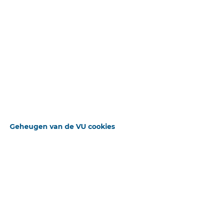
Bron
DNK
Publicatiedatum
01-10-1977
Auteur(s)
Th. Clemens
DATUM
Pagina
17-33
Deel
Reguliere Editie
BRONNEN
Geheugen van de VU cookies