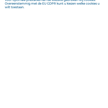
VROUWEN UIT
Overeenstemmig met de EU GDPR kunt u kiezen welke cookies u
Insluiten
wilt toestaan.
DE HEILIGE SCHRIFT DOOR
Dr.
A.
WISSEN
KUIJPER
TWEEDE DRUK.
UBRARYOFPRINCETON
THEOLOGICAL SEMINARY AMSTERDAM.
BOEKHANDEL VOORHEEN
HÖVEKER
&
WORMSER.