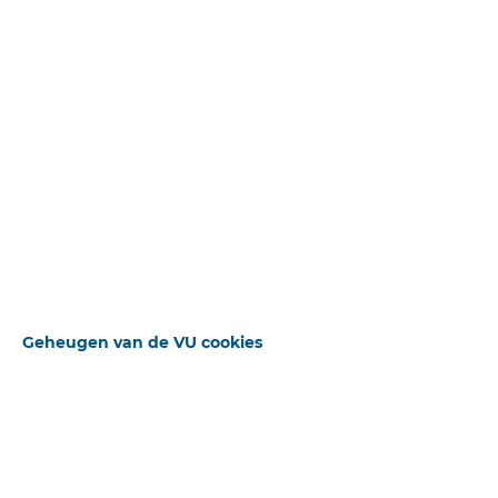
Uitgebreid zoeken
Beschikbare downloads
Sluiten
Bron
Abraham Kuyper Collection
STANDAARD OPERATOR
Publicatiedatum
01-01-1898
Geheugen van de VU cookies
Auteur(s)
Abraham Kuyper
Pagina
1
ZOEKWOORDEN