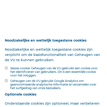
pf^^^oRIA.
Deze tekst is geautomatiseerd gemaakt en kan nog fouten bevatten.
Digibron
werkt voortdurend aan correctie. Klik voor het origineel door naar de pdf. Voor
opmerkingen, vragen, informatie:
contact
.
Noodzakelijke en wettelijk toegestane cookies
Op
Digibron
-en alle daarin opgenomen content- is het databankrecht van
toepassing. Gebruiksvoorwaarden. Data protection law applies to Digibron and
Noodzakelijke en wettelijk toegestane cookies zijn
the content of this database. Terms of use.
verplicht om de basisfunctionaliteit van Geheugen van
de VU te kunnen gebruiken.
Sessie-cookie: Geheugen van de VU gebruikt een cookie voor
het identificeren van gebruikers. Dit is een essentiële cookie
voor het inloggen.
Geheugen van de VU gebruikt Google Analytics om
geanonimiseerde analytische informatie te verzamelen over
het surfgedrag van onze bezoekers.
Optionele cookies
Onderstaande cookies zijn optioneel, maar verbeteren