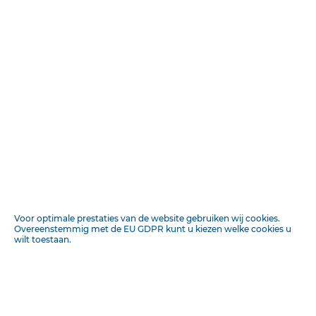
in
DEEL ONLINE
+ Veld toevoegen
WORLEDGE'S
MEDIUM
Lees voor
1 minuut leestijd
WORLEDGE'S
HEAD-AGEE LOTION
DATUM
Voor optimale prestaties van de website gebruiken wij cookies.
Overeenstemmig met de EU GDPR kunt u kiezen welke cookies u
is het beste, onschadelijke middel tegen
wilt toestaan.
(nitwendig te gebraiken).
Verkiijifbaar flesschen van:
BRONNEN
door het g-eheele It ijk in