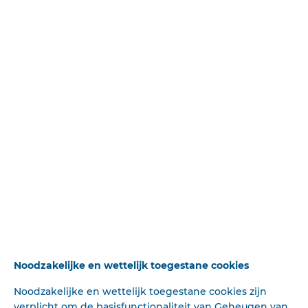
Insluiten
500 gr. a f 0.80; 250 gr. a f 0.45;
125 gr. a ! 0.25.
Hoofd Agent voor Nederland en Koloniën
WISSEN
im W. HAVEREAIP,
SPUISTBAAT 54, AHISTERDASI.
Deze tekst is geautomatiseerd gemaakt en kan nog fouten bevatten.
Digibron
werkt voortdurend aan correctie. Klik voor het origineel door naar de pdf. Voor
opmerkingen, vragen, informatie:
contact
.
Op
Digibron
-en alle daarin opgenomen content- is het databankrecht van
toepassing. Gebruiksvoorwaarden. Data protection law applies to Digibron and
the content of this database. Terms of use.
Noodzakelijke en wettelijk toegestane cookies
Noodzakelijke en wettelijk toegestane cookies zijn
verplicht om de basisfunctionaliteit van Geheugen van