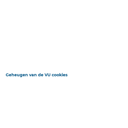
Uitgebreid zoeken
Beschikbare downloads
Sluiten
Bron
De Heraut
Geheugen van de VU cookies
STANDAARD OPERATOR
Publicatiedatum
20-08-1893
Pagina
2
Deel
Reguliere Editie
ZOEKWOORDEN