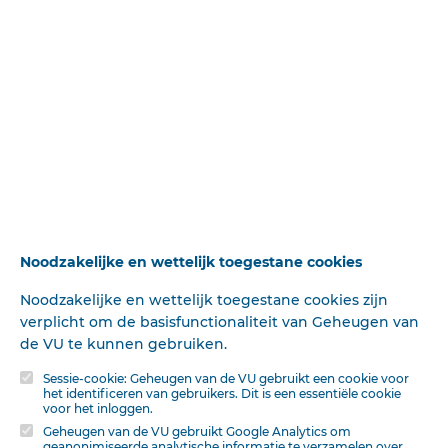
Op
Digibron
-en alle daarin opgenomen content- is het databankrecht van
toepassing. Gebruiksvoorwaarden. Data protection law applies to Digibron and
the content of this database. Terms of use.
Noodzakelijke en wettelijk toegestane cookies
Noodzakelijke en wettelijk toegestane cookies zijn
verplicht om de basisfunctionaliteit van Geheugen van
Bekijk de hele uitgave van zondag 5 juni
de VU te kunnen gebruiken.
1910
Sessie-cookie: Geheugen van de VU gebruikt een cookie voor
het identificeren van gebruikers. Dit is een essentiële cookie
De Heraut
|
2 Pagina's
voor het inloggen.
Geheugen van de VU gebruikt Google Analytics om
geanonimiseerde analytische informatie te verzamelen over