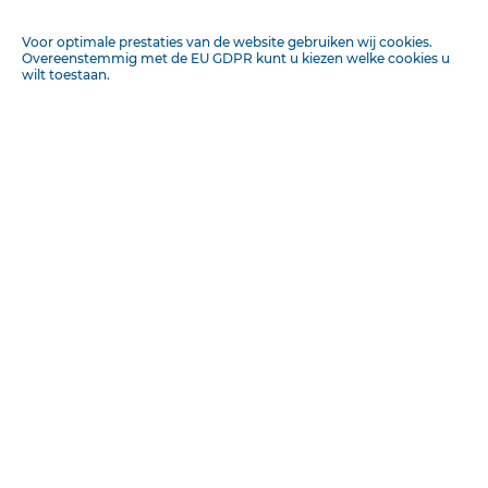
onze vele en velerlei behoeften te willen gedenken.
Insluiten
Voor optimale prestaties van de website gebruiken wij cookies.
D. HULLEMAN, Penningmeester.
Overeenstemmig met de EU GDPR kunt u kiezen welke cookies u
wilt toestaan.
Kootu'ijk, 10 Jan. 1899.
Het is ondergeteekei.de tot groote blijdschap Kootvvijks
WISSEN
scholen met volle vrijmoedigheid aan de vrienden van
het Christelijk onderwijs te kunnen aanbevelen. Laat ons
bedenken dat het is de zaak des Heeren. Dat de Heere
trouwe houdt, blijkt. Was voor een jaar, na het overlijden
van onzen beminden hoofdonderwijzer BAKKER, de
toekomst duister, de Heere schonk aan school en
gemeente in den heer RIFA-STRA een plaatsvervanger,
van wien wij zeggen mogen: „Van den Heere ontvangen."
God ontfermt zich op het gebed.
Ds. J. H. HOUTZAGERS.
Ondergeteekenden. die de scholen te Kootwijk
aanbevelen, hebbeu zich bereid verklaard giften in