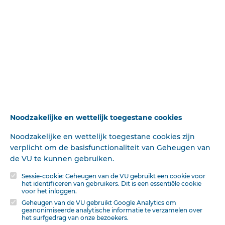
ontvangst te nemen. Dr. A. KUVPER, DS. B. VAN
SCHELVEN, DS. VAN LOON te Amsterdam, Ds. A.
BRUMMELKAMP te 's Gravenhage, DS. HOEKSTRA te
Arnhem, Ds. G. VLUG te Nijkerk, Ds. KOFFIEBERG te
Barneveld.
Deze tekst is geautomatiseerd gemaakt en kan nog fouten bevatten.
Digibron
werkt voortdurend aan correctie. Klik voor het origineel door naar de pdf. Voor
opmerkingen, vragen, informatie:
contact
.
Noodzakelijke en wettelijk toegestane cookies
Op
Digibron
-en alle daarin opgenomen content- is het databankrecht van
toepassing. Gebruiksvoorwaarden. Data protection law applies to Digibron and
Noodzakelijke en wettelijk toegestane cookies zijn
the content of this database. Terms of use.
verplicht om de basisfunctionaliteit van Geheugen van
de VU te kunnen gebruiken.
Sessie-cookie: Geheugen van de VU gebruikt een cookie voor
het identificeren van gebruikers. Dit is een essentiële cookie
voor het inloggen.
Geheugen van de VU gebruikt Google Analytics om
geanonimiseerde analytische informatie te verzamelen over
het surfgedrag van onze bezoekers.