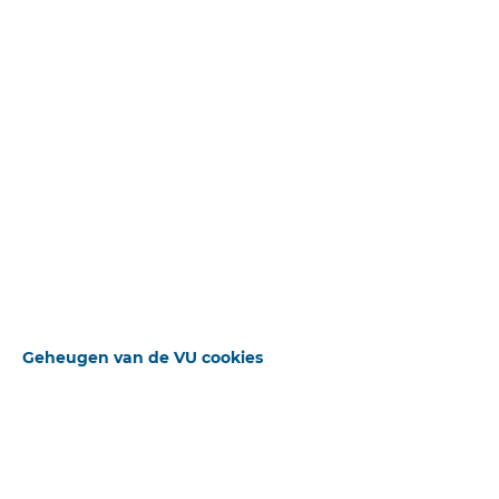
Uitgebreid zoeken
Beschikbare downloads
Sluiten
Bron
De Heraut
STANDAARD OPERATOR
Publicatiedatum
15-01-1899
Geheugen van de VU cookies
Auteur(s)
Ds. J. H. HOUTZAGERS.
D. HULLEMAN
Pagina
3
ZOEKWOORDEN