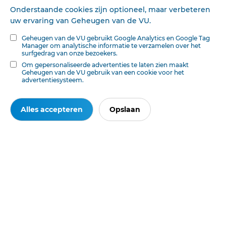
daar-voor den komenden toorn.
Onderstaande cookies zijn optioneel, maar verbeteren
uw ervaring van Geheugen van de VU.
Nergens is het vaste punt, waar we kunnen •staan.' ' •
Geheugen van de VU gebruikt Google Analytics en Google Tag
Nergens, dan O]D die Rots.
Manager om analytische informatie te verzamelen over het
surfgedrag van onze bezoekers.
Daar is het veilig en daar kunnen we wachten den dag,
Om gepersonaliseerde advertenties te laten zien maakt
Geheugen van de VU gebruik van een cookie voor het
dat Jezus komt
advertentiesysteem.
Alles accepteren
Opslaan
Deze tekst is geautomatiseerd gemaakt en kan nog fouten bevatten.
Digibron
werkt voortdurend aan correctie. Klik voor het origineel door naar de pdf. Voor
opmerkingen, vragen, informatie:
contact
.
Op
Digibron
-en alle daarin opgenomen content- is het databankrecht van
toepassing. Gebruiksvoorwaarden. Data protection law applies to Digibron and
the content of this database. Terms of use.