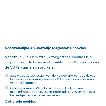
We hebben het immers ondervonden, dat Hij dezelfde is.
Dat Hij woold hield. Dat Hij Zijn beloften vervulde tot de
laatste toe.
En nu het jaar sterft, en we de ernstige Oude-
jaarsklanken hooren dreunen in ons leven en door ons
hart — nu grijpen we ons vast aan dien |God. En als om te
motiveeren, waarom we het willen 'wagen met Hém, en
met Hem alleen, zeggen we tot Hem: „Gij zijt dezelfde".
Noodzakelijke en wettelijk toegestane cookies
We zeggen het dankend, ' want Hij heeft het getoond.
Noodzakelijke en wettelijk toegestane cookies zijn
verplicht om de basisfunctionaliteit van Geheugen van
En we zeggen het geloovig, als we hooren hetlied van
de VU te kunnen gebruiken.
het vergaan. Dan houden we ons vast aan Hem alleen.
Dan klimt onze voet opwaarts naar Hem heen. Het mag,
Sessie-cookie: Geheugen van de VU gebruikt een cookie voor
lezer, want Jezus Christus heeft dien weg gebaand voor
het identificeren van gebruikers. Dit is een essentiële cookie
voor het inloggen.
zondaars.
Geheugen van de VU gebruikt Google Analytics om
geanonimiseerde analytische informatie te verzamelen over
Als dan straks de Oudejaarsklokken u roepen het lied
het surfgedrag van onze bezoekers.
van sterven en, vergaan, klim dan opwaarts naar Hem
Optionele cookies
heen, om te schuilen aan Zijn hart en berging te zoeken