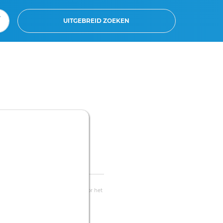
UITGEBREID ZOEKEN
Sluiten
in
voortdurend aan correctie. Klik voor het
ing. Gebruiksvoorwaarden. Data