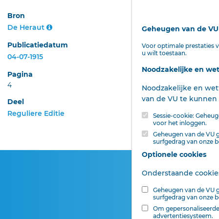
Bron
DATUM
De Heraut
Geheugen van de VU 
Publicatiedatum
Voor optimale prestaties
u wilt toestaan.
04-07-1915
Noodzakelijke en wet
Pagina
4
Noodzakelijke en wett
van de VU te kunnen 
BRONNEN
Deel
Reguliere Editie
Sessie-cookie: Geheuge
voor het inloggen.
Geheugen van de VU ge
surfgedrag van onze b
Optionele cookies
Onderstaande cookies
Geheugen van de VU ge
surfgedrag van onze b
Om gepersonaliseerde 
advertentiesysteem.