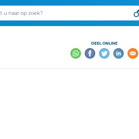
eken
DEEL ONLINE
EEN GETUIGENIS
Lees voor
1 minuut leestijd
Deze tekst is geautomatiseerd gemaakt en kan nog fouten bevatten.
Digibron
werkt 
origineel door naar de pdf. Voor opmerkingen, vragen, informatie:
contact
.
Op
Digibron
-en alle daarin opgenomen content- is het databankrecht van toepass
protection law applies to Digibron and the content of this database. Terms of use.