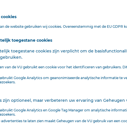
cookies
 van de website gebruiken wij cookies. Overeenstemmig met de EU GDPR ku
telijk toegestane cookies
elijk toegestane cookies zijn verplicht om de basisfunctiona
gebruiken.
n van de VU gebruikt een cookie voor het identificeren van gebruikers. Dit 
bruikt Google Analytics om geanonimiseerde analytische informatie te v
ezoekers.
 zijn optioneel, maar verbeteren uw ervaring van Geheugen 
Bekijk de hele uitgave van zond
bruikt Google Analytics en Google Tag Manager om analytische informati
ezoekers.
advertenties te laten zien maakt Geheugen van de VU gebruik van een coo
De Heraut
|
4 Pagina's