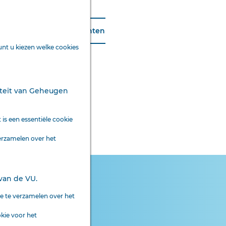
Printen
nt u kiezen welke cookies
liteit van Geheugen
is een essentiële cookie
Insluiten
Uitsluiten
erzamelen over het
van de VU.
ZOEKOPDRACHT
WISSEN
ag 4 juli 1915
e te verzamelen over het
kie voor het