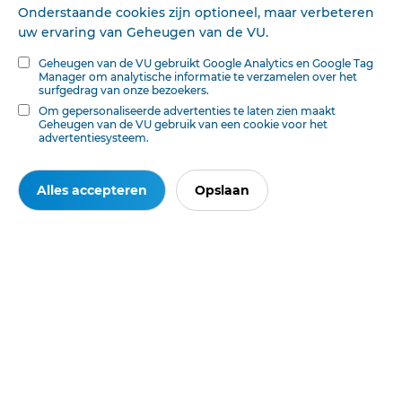
Onderstaande cookies zijn optioneel, maar verbeteren
Dit werk heeft betekenis voor de groot-nederlandse
uw ervaring van Geheugen van de VU.
missiebeweging, maar nader onderzoek vooral bij de
Witte Paters en de Sociëteit van de Missionarissen van
Geheugen van de VU gebruikt Google Analytics en Google Tag
Afrika zou veel meer aan het licht brengen. De grote
Manager om analytische informatie te verzamelen over het
surfgedrag van onze bezoekers.
missie-uitbreiding in de negentiende eeuw is voor een
Om gepersonaliseerde advertenties te laten zien maakt
belangrijk deel te danken aan nederlandse
Geheugen van de VU gebruik van een cookie voor het
missionarissen, maar wij weten er nog veel te weinig
advertentiesysteem.
van.
Prof. Dr. Arnulf Camps ofm gewoon hoogleraar
Alles accepteren
Opslaan
missiologie K.U. Nijmegen.
Deze tekst is geautomatiseerd gemaakt en kan nog fouten bevatten.
Digibron
werkt voortdurend aan correctie. Klik voor het origineel door naar de pdf. Voor
opmerkingen, vragen, informatie:
contact
.
Op
Digibron
-en alle daarin opgenomen content- is het databankrecht van
toepassing. Gebruiksvoorwaarden. Data protection law applies to Digibron and
the content of this database. Terms of use.