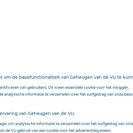
Ds Knap js een harmonische geest.
Hij weet het didaktische (onderrichtende), gezond (mystie
in beeldrijke taal. Best ons slechts de vraag: waarom bleef
onvoltooid?
Deze tekst is geautomatiseerd gemaakt en kan nog fouten bevatten.
Digibron
werkt 
origineel door naar de pdf. Voor opmerkingen, vragen, informatie:
contact
.
Op
Digibron
-en alle daarin opgenomen content- is het databankrecht van toepass
protection law applies to Digibron and the content of this database. Terms of use.
cht om de basisfunctionaliteit van Geheugen van de VU te ku
tificeren van gebruikers. Dit is een essentiële cookie voor het inloggen.
 analytische informatie te verzamelen over het surfgedrag van onze bezo
 ervaring van Geheugen van de VU.
ger om analytische informatie te verzamelen over het surfgedrag van onz
an de VU gebruik van een cookie voor het advertentiesysteem.