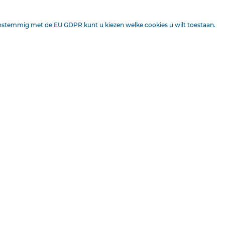
Mits het Woord Gods zelf maar gedurig van voren aan geleze
opnieuw onderzocht worden.
enstemmig met de EU GDPR kunt u kiezen welke cookies u wilt toestaan.
En het is het mooie van onze dagboeken, ook van dit laatste,
belemmeren, maar in de hand werken.
Ds Knap toont zich ook hier een van God begenadigd maai
Hij werpt de garven voor uw voet.
Gij hebt ze slechts voor het oprapen.
Vele stukken heb ik uit dit boek gelezen, maar ik vind het 
oefenen.
Looze halmen biedt hij u nergens aan. Ook weet hij het oii
scheiden. >
Met vertrouwen kunt gij achter dezen maaier aanloopen.
En dat is in een dagboek, dat voor het lezen in onze jgezin
groote waarde.