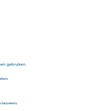
ke en praktische te busselen
 zijn „Avondzegen"
voortdurend aan correctie. Klik voor het
ing. Gebruiksvoorwaarden. Data
nnen gebruiken.
Printen
ekers.
e bezoekers.