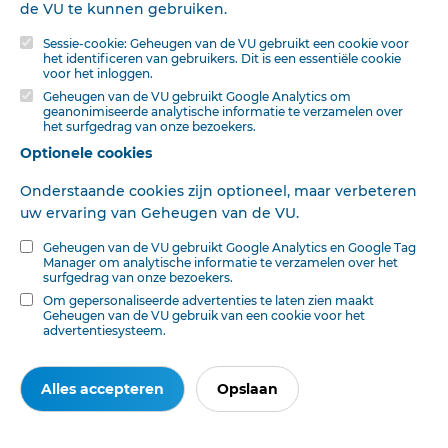
de VU te kunnen gebruiken.
werkt voortdurend aan correctie. Klik voor het origineel door naar de pdf. Voor
opmerkingen, vragen, informatie:
contact
.
Sessie-cookie: Geheugen van de VU gebruikt een cookie voor
het identificeren van gebruikers. Dit is een essentiële cookie
Op
Digibron
-en alle daarin opgenomen content- is het databankrecht van
voor het inloggen.
toepassing. Gebruiksvoorwaarden. Data protection law applies to Digibron and
the content of this database. Terms of use.
Geheugen van de VU gebruikt Google Analytics om
geanonimiseerde analytische informatie te verzamelen over
het surfgedrag van onze bezoekers.
Optionele cookies
Onderstaande cookies zijn optioneel, maar verbeteren
uw ervaring van Geheugen van de VU.
Geheugen van de VU gebruikt Google Analytics en Google Tag
Manager om analytische informatie te verzamelen over het
surfgedrag van onze bezoekers.
Om gepersonaliseerde advertenties te laten zien maakt
Geheugen van de VU gebruik van een cookie voor het
advertentiesysteem.
Alles accepteren
Opslaan