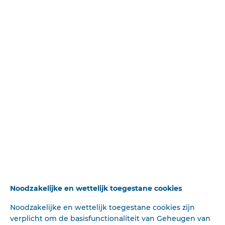
schrijver vertelt het zelf, op bl. 272, corrigeerde den
auteur eens, • toen hij sprak over den „oorlog met Japan".
„U bedoelt natuurlijk: de oorlog „tegen" Japan!", zei de
Koningin, en de schrijver vindt dat een fijne opmerking.
Maar op bl. 284 heeft hij het tóch weer over den „oorlog
met Japan".
Wie rekening houdt met wat wij hierboven opmerkten
over enkele uitdrukkingen die hadden moeten worden
weggelaten, zal dit boek op zijn prettigen en
instructieven inhoud Irunnen waardeeren, als bijdrage
tot de kennis van een voor ons land toch nog steeds
beteekenisvol bedrijf, waarop het zijn naam tot nu toe
wist hoog te houden.
De groeten van den passagier van Friday, August 15th
1947 aan zijn Commander: Captain P. Lagaay:
Noodzakelijke en wettelijk toegestane cookies
Noodzakelijke en wettelijk toegestane cookies zijn
verplicht om de basisfunctionaliteit van Geheugen van
Deze tekst is geautomatiseerd gemaakt en kan nog fouten bevatten.
Digibron