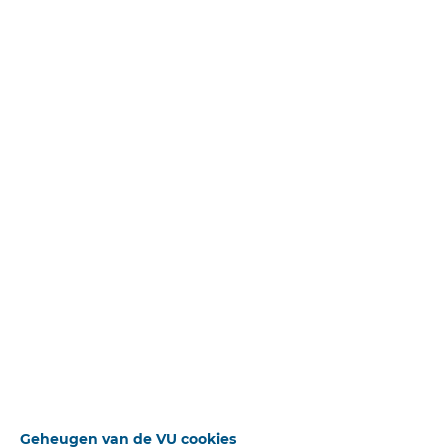
Uitgebreid zoeken
Beschikbare downloads
Sluiten
Bron
De Reformatie
STANDAARD OPERATOR
Publicatiedatum
24-02-1951
Auteur(s)
K. S.
Pagina
6
ZOEKWOORDEN
Geheugen van de VU cookies