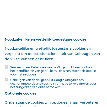
Deze tekst is geautomatiseerd gemaakt en kan nog fouten bevatten.
Digibron
Insluiten
werkt voortdurend aan correctie. Klik voor het origineel door naar de pdf. Voor
opmerkingen, vragen, informatie:
contact
.
Op
Digibron
-en alle daarin opgenomen content- is het databankrecht van
toepassing. Gebruiksvoorwaarden. Data protection law applies to Digibron and
the content of this database. Terms of use.
WISSEN
Noodzakelijke en wettelijk toegestane cookies
Noodzakelijke en wettelijk toegestane cookies zijn
verplicht om de basisfunctionaliteit van Geheugen van
de VU te kunnen gebruiken.
Sessie-cookie: Geheugen van de VU gebruikt een cookie voor
het identificeren van gebruikers. Dit is een essentiële cookie
voor het inloggen.
Geheugen van de VU gebruikt Google Analytics om
geanonimiseerde analytische informatie te verzamelen over
het surfgedrag van onze bezoekers.
Optionele cookies
Onderstaande cookies zijn optioneel, maar verbeteren