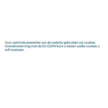
in
DEEL ONLINE
+ Veld toevoegen
L. G. WEISZ & Co.,
Voor optimale prestaties van de website gebruiken wij cookies.
MEDIUM
Overeenstemmig met de EU GDPR kunt u kiezen welke cookies u
wilt toestaan.
Lees voor
1 minuut leestijd
L G. WEISZ & C%
Commissionairs in Effecten,
DATUM
WESTEEMARKT JVo. 31
AMSTERDAM,
BRONNEN