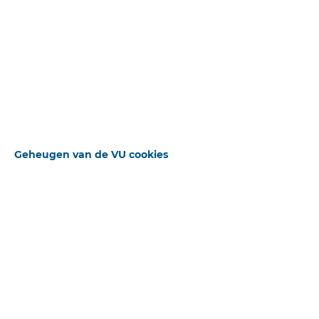
Uitgebreid zoeken
Beschikbare downloads
Geheugen van de VU cookies
Sluiten
Bron
De Heraut
STANDAARD OPERATOR
Publicatiedatum
07-04-1907
Pagina
4
Deel
Reguliere Editie
ZOEKWOORDEN