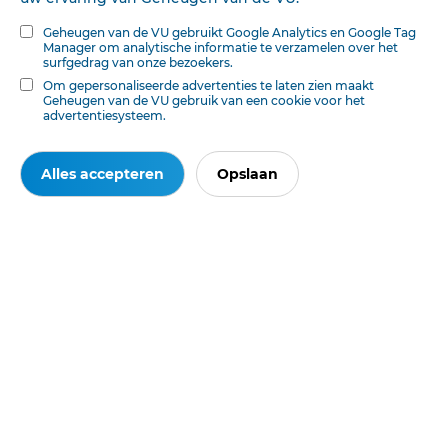
kerkeraad der kerk te Dokcum, h. t. G. F. Wamelink,
Geheugen van de VU gebruikt Google Analytics en Google Tag
Manager om analytische informatie te verzamelen over het
surfgedrag van onze bezoekers.
Om gepersonaliseerde advertenties te laten zien maakt
Deze tekst is geautomatiseerd gemaakt en kan nog fouten bevatten.
Digibron
Geheugen van de VU gebruik van een cookie voor het
werkt voortdurend aan correctie. Klik voor het origineel door naar de pdf. Voor
advertentiesysteem.
opmerkingen, vragen, informatie:
contact
.
Op
Digibron
-en alle daarin opgenomen content- is het databankrecht van
Alles accepteren
Opslaan
toepassing. Gebruiksvoorwaarden. Data protection law applies to Digibron and
the content of this database. Terms of use.