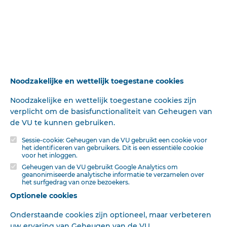
13-Aan Ds. H. H. Woudstra en broeder G. F. Wamelink, van
Dokkum, wordt opgedragen om met den actuarius van
de classis Leeuwarden het archief te onderzoeken, opdat
de classis Leeuwarden weder bezit krijge van de stukken
die geheel — en afschrift van die, welke gedeeltelijk op
deze classis doelden tijdens de vroegere combinatie.
De e. k. gewone vergadering zal D. V. Donderdag 18 Dec.
Noodzakelijke en wettelijk toegestane cookies
a. s. des morgens 10 uu te Dockum worden gehouden en
door de kerk van Oudwoude en Westergeest worden
Noodzakelijke en wettelijk toegestane cookies zijn
samengeroepen.
verplicht om de basisfunctionaliteit van Geheugen van
de VU te kunnen gebruiken.
Ds. J. J. A. Ploos van Amstel sloot de vergadering met
Sessie-cookie: Geheugen van de VU gebruikt een cookie voor
dankzegging.
het identificeren van gebruikers. Dit is een essentiële cookie
voor het inloggen.
L Ds. E. ZwiËRS,
Geheugen van de VU gebruikt Google Analytics om
geanonimiseerde analytische informatie te verzamelen over
h. t. scriba.
het surfgedrag van onze bezoekers.
Optionele cookies
Anjum, I Oct. 1890.
Onderstaande cookies zijn optioneel, maar verbeteren
Het adres der classis is dat van den scriba van den
uw ervaring van Geheugen van de VU.