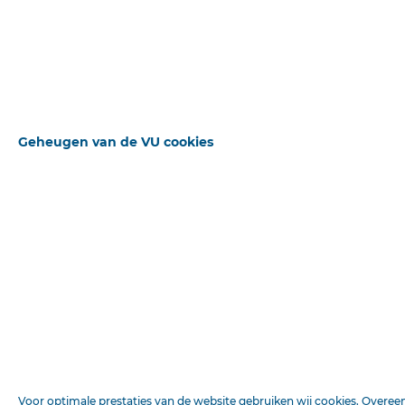
Uitgebreid zoeken
Bekijk het origineel
Geheugen van de VU cookies
STANDAARD OPERATOR
ZOEKWOORDEN
BLADEREN
+ Veld toevoegen
Beschikbare downloads
Voor optimale prestaties van de website gebruiken wij cookies. Overe
MEDIUM