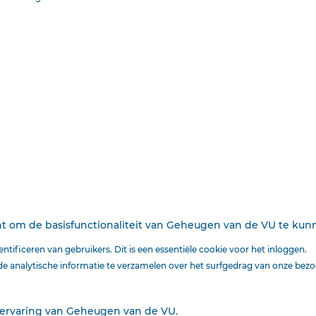
Deze tekst is geautomatiseerd gemaakt en kan nog fouten bevatten.
Digibron
werkt 
origineel door naar de pdf. Voor opmerkingen, vragen, informatie:
contact
.
Op
Digibron
-en alle daarin opgenomen content- is het databankrecht van toepass
protection law applies to Digibron and the content of this database. Terms of use.
cht om de basisfunctionaliteit van Geheugen van de VU te ku
tificeren van gebruikers. Dit is een essentiële cookie voor het inloggen.
 analytische informatie te verzamelen over het surfgedrag van onze bezo
Ook interessant voor
 ervaring van Geheugen van de VU.