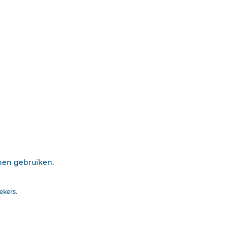
voortdurend aan correctie. Klik voor het
ing. Gebruiksvoorwaarden. Data
Printen
Insluiten
Uitsluiten
nnen gebruiken.
ekers.
ZOEKOPDRACHT
WISSEN
 u