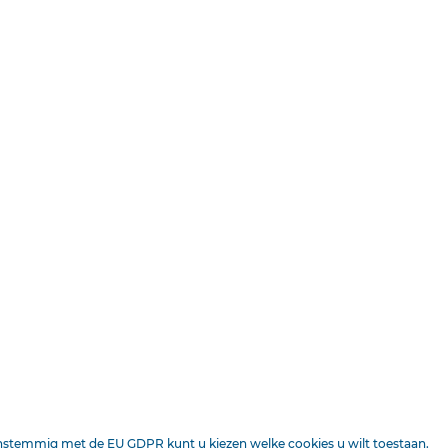
DEEL ONLINE
Kuyper.
Lees voor
1 minuut leestijd
Voor de vele en treffende bewijzen van vriendelijke belangste
vreugde op den dag, die ^lierboven staat, zij het den onde
hiermede openlijk zijn harteiijken dank te betuigen.
Amsterdam, , 31 October 1895.
KUYPER.
enstemmig met de EU GDPR kunt u kiezen welke cookies u wilt toestaan.