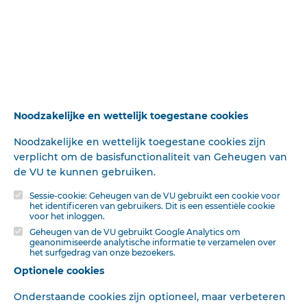
Groningen gaat hierin nog verder.
Herinnert men zich nu, hoe VanOosterzee en Doedes
indertijd optraden, om juist de voortwoekering van de
Leidsche denkbeelden tegen te staan, dan moet helaas
geconstateerd, dat de strijd van deze mannen eindigt
met een droeve nederlaag.
Noodzakelijke en wettelijk toegestane cookies
N^t omdat ze het niet anders bedoeld hebben, maar
omdat aan hun standpunt het principieele ontbrak.
Noodzakelijke en wettelijk toegestane cookies zijn
verplicht om de basisfunctionaliteit van Geheugen van
de VU te kunnen gebruiken.
Sessie-cookie: Geheugen van de VU gebruikt een cookie voor
Deze tekst is geautomatiseerd gemaakt en kan nog fouten bevatten.
Digibron
het identificeren van gebruikers. Dit is een essentiële cookie
werkt voortdurend aan correctie. Klik voor het origineel door naar de pdf. Voor
voor het inloggen.
opmerkingen, vragen, informatie:
contact
.
Geheugen van de VU gebruikt Google Analytics om
Op
Digibron
-en alle daarin opgenomen content- is het databankrecht van
geanonimiseerde analytische informatie te verzamelen over
het surfgedrag van onze bezoekers.
toepassing. Gebruiksvoorwaarden. Data protection law applies to Digibron and
the content of this database. Terms of use.
Optionele cookies
Onderstaande cookies zijn optioneel, maar verbeteren