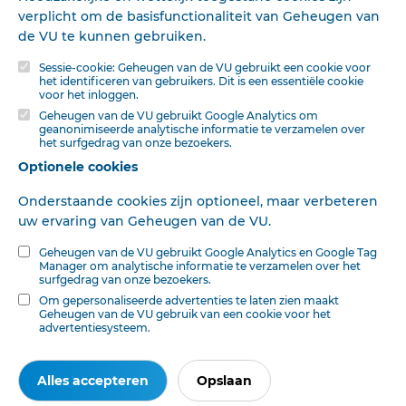
Op
Digibron
-en alle daarin opgenomen content- is het databankrecht van
verplicht om de basisfunctionaliteit van Geheugen van
toepassing. Gebruiksvoorwaarden. Data protection law applies to Digibron and
de VU te kunnen gebruiken.
the content of this database. Terms of use.
Sessie-cookie: Geheugen van de VU gebruikt een cookie voor
het identificeren van gebruikers. Dit is een essentiële cookie
voor het inloggen.
Geheugen van de VU gebruikt Google Analytics om
geanonimiseerde analytische informatie te verzamelen over
het surfgedrag van onze bezoekers.
Optionele cookies
Onderstaande cookies zijn optioneel, maar verbeteren
uw ervaring van Geheugen van de VU.
Geheugen van de VU gebruikt Google Analytics en Google Tag
Manager om analytische informatie te verzamelen over het
surfgedrag van onze bezoekers.
Om gepersonaliseerde advertenties te laten zien maakt
Geheugen van de VU gebruik van een cookie voor het
advertentiesysteem.
Ook interessant voor u
Alles accepteren
Opslaan