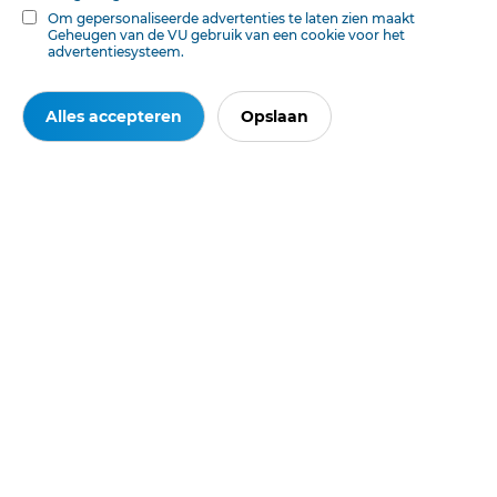
toepassing. Gebruiksvoorwaarden. Data protection law applies to Digibron and
Om gepersonaliseerde advertenties te laten zien maakt
the content of this database. Terms of use.
Geheugen van de VU gebruik van een cookie voor het
advertentiesysteem.
Alles accepteren
Opslaan
Ook interessant voor u