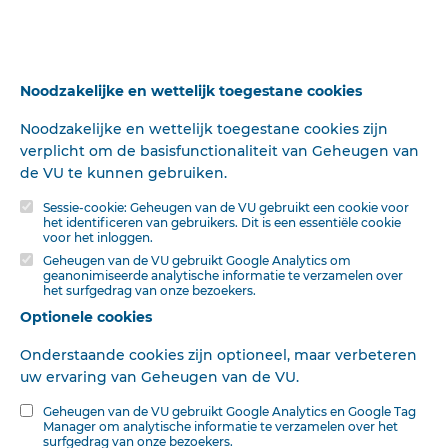
A. van Willigen, 's-Grevelduin-Capelle. Tweede
Exloërmond: J. van Kuiken te Exmorra. Vierhuizen-
Zoutkamp (toez.): J. Rijpma te Farmsum. Voorburg: J. J. v.
d. Wall te Groningen.
Noodzakelijke en wettelijk toegestane cookies
Aangenomen naar: Haamstede: cand. A. Kentie te
Noodzakelijke en wettelijk toegestane cookies zijn
Woudrichem.
verplicht om de basisfunctionaliteit van Geheugen van
Bedankt voor: Abbenbroek: W. Tj. Klumper te
de VU te kunnen gebruiken.
Westerbroek. Broek in Waterland: B. Peysel te
Sessie-cookie: Geheugen van de VU gebruikt een cookie voor
Beusichem. Kampen: W. L. Mulder te Voorthuizen.
het identificeren van gebruikers. Dit is een essentiële cookie
Woudrichem: J. Lekkerkerker te Molenaarsgraaf.
voor het inloggen.
Zevenbergen (toez.): D. J. Lazonder te Werkendam. > '••'; >
Geheugen van de VU gebruikt Google Analytics om
geanonimiseerde analytische informatie te verzamelen over
-\s%ï: r, i: ; -i: «'< ; -, 5; '; ^-. = i; : -'rJ^(^^*; -; -: ^; '4; .r : -•"•.
het surfgedrag van onze bezoekers.
Optionele cookies
Onderstaande cookies zijn optioneel, maar verbeteren
Deze tekst is geautomatiseerd gemaakt en kan nog fouten bevatten.
Digibron
uw ervaring van Geheugen van de VU.
werkt voortdurend aan correctie. Klik voor het origineel door naar de pdf. Voor
opmerkingen, vragen, informatie:
contact
.
Geheugen van de VU gebruikt Google Analytics en Google Tag
Manager om analytische informatie te verzamelen over het
Op
Digibron
-en alle daarin opgenomen content- is het databankrecht van
surfgedrag van onze bezoekers.