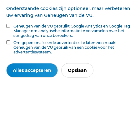
bitter.
Onderstaande cookies zijn optioneel, maar verbeteren
„Maar ik heb hem niet vermoord! Waarom riepen 'de
uw ervaring van Geheugen van de VU.
OiTisten-jongens mij dan na, dat ik hemi vermoord heb?
Geheugen van de VU gebruikt Google Analytics en Google Tag
"
Manager om analytische informatie te verzamelen over het
surfgedrag van onze bezoekers.
„Natuurlijk heb je hem niet vermoord, lieveling. De
Om gepersonaliseerde advertenties te laten zien maakt
Christenen hebben hem zelf vermoord en nu geven zij
Geheugen van de VU gebruik van een cookie voor het
er ons de schuld vaia."
advertentiesysteem.
„Maar wie was Christus dan, moeder? "
Alles accepteren
Opslaan
„Hij' was een slechte toovenaar, 'die de Joden wilde
'doen gelooveA, dat 'hij de Messias was. Maar we lachten
hem uit. Daaroimi haatte hiji ons en verried hij' zijn eigen
volk bij! de Heidenen", sprak moeder weer.
„En was hij werkelijik; niet de Messias? "
„Natuurlij'k niet. Als de Messias komt, zal hij de wereld
'redden. Hiji zajl zorgen, 'dat alles goed wordt. Die
valsche Messias heeft de Isoel no'g ellendiger gemaakt.