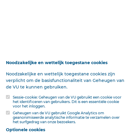
kennen."
In Hongarije hadden drie Christen-'mieisjes zijin moeder
eens beschimpt. Een paar dagen later waren ze gaan
zwemmen en verdronken. Dit was de straf vaim God, dat
ze een Jodin beleedigd hadden.
„Als •we een Christenkerk voorbiji gingen, spuwden we
altijd 'driemaal op den grond, opdat ons geen ongeluk
zou 'geschieden", vertelt de auteur. Zijn moeder •deed
Noodzakelijke en wettelijk toegestane cookies
hem vreeselijte verhalen van de wreedheid der
Christenen tegenover de Joden en deze indrukken
Noodzakelijke en wettelijk toegestane cookies zijn
zonfcen diep in zijim hart. Maar tot echte 'haat was zijn
verplicht om de basisfunctionaliteit van Geheugen van
moeder niet in staat. Ziji vond vele werkëlijfc''goede
de VU te kunnen gebruiken.
mienschen onder de Christenen. Geen Jood echter sloeg
Sessie-cookie: Geheugen van de VU gebruikt een cookie voor
ooit zijln vrouw, maar. een Christen vlak bij hen wel.
het identificeren van gebruikers. Dit is een essentiële cookie
voor het inloggen.
'Eens vroeg hij aan 'zijn moeder: „Wie is Christus,
Geheugen van de VU gebruikt Google Analytics om
moeder? "
geanonimiseerde analytische informatie te verzamelen over
het surfgedrag van onze bezoekers.
„Het is hun valsohe Messias!" antwoordde zijb moeder,
Optionele cookies