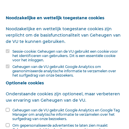
.de Heere Zijn kostelijk doel met uwen beproevingsweg
nrqge bereiken. Laat uwe .iziele heilig werkzaam zijn.
Sparine zich uw geloof om in levende uitingen dien God,
Noodzakelijke en wettelijk toegestane cookies
die u slaat, als een kind zijn vader te büjven vasthouden.
Woeker met uw kruis, opdat de beproeving Uws geloofs,
Noodzakelijke en wettelijk toegestane cookies zijn
die veel kostelijker is dan van het goud, bevonden worde
verplicht om de basisfunctionaliteit van Geheugen van
te zijn tot lof en eer en heerlijkheid in de openbaring van
de VU te kunnen gebruiken.
Jezus Christus.
Sessie-cookie: Geheugen van de VU gebruikt een cookie voor
het identificeren van gebruikers. Dit is een essentiële cookie
voor het inloggen.
Geheugen van de VU gebruikt Google Analytics om
geanonimiseerde analytische informatie te verzamelen over
Deze tekst is geautomatiseerd gemaakt en kan nog fouten bevatten.
Digibron
het surfgedrag van onze bezoekers.
werkt voortdurend aan correctie. Klik voor het origineel door naar de pdf. Voor
opmerkingen, vragen, informatie:
contact
.
Optionele cookies
Op
Digibron
-en alle daarin opgenomen content- is het databankrecht van
Onderstaande cookies zijn optioneel, maar verbeteren
toepassing. Gebruiksvoorwaarden. Data protection law applies to Digibron and
uw ervaring van Geheugen van de VU.
the content of this database. Terms of use.
Geheugen van de VU gebruikt Google Analytics en Google Tag
Manager om analytische informatie te verzamelen over het
surfgedrag van onze bezoekers.
Om gepersonaliseerde advertenties te laten zien maakt