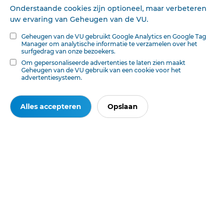
Onderstaande cookies zijn optioneel, maar verbeteren
aan te klagen van afwijking.
uw ervaring van Geheugen van de VU.
Dat is toch zeker geen geoorloofde polemiek.
Geheugen van de VU gebruikt Google Analytics en Google Tag
Manager om analytische informatie te verzamelen over het
surfgedrag van onze bezoekers.
Om gepersonaliseerde advertenties te laten zien maakt
Geheugen van de VU gebruik van een cookie voor het
Deze tekst is geautomatiseerd gemaakt en kan nog fouten bevatten.
Digibron
advertentiesysteem.
werkt voortdurend aan correctie. Klik voor het origineel door naar de pdf. Voor
opmerkingen, vragen, informatie:
contact
.
Op
Digibron
-en alle daarin opgenomen content- is het databankrecht van
Alles accepteren
Opslaan
toepassing. Gebruiksvoorwaarden. Data protection law applies to Digibron and
the content of this database. Terms of use.