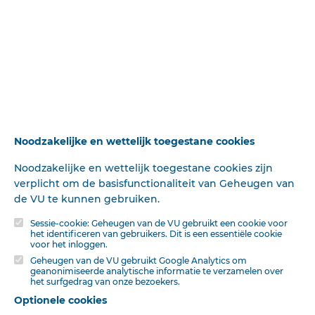
schreef.
Het slot van zijn recensie luidt aldus:
„Dit boekje, dat de jonge belijders legen hmi eigen
belijdenis ophitst, is 'n groote vergissing. Censeo
delendum esse..."
Afgezien van het feil, dat een man, die zóó fel
polemiseert, zichzelf het recht, om anderen te vei-
Noodzakelijke en wettelijk toegestane cookies
manen, uit de hand laat glippen, is zulk schrijven
ongeoorloofd, wijl het is een publieke aanklacht van
Noodzakelijke en wettelijk toegestane cookies zijn
afwijking en ketterij, zonder eenig ander bewijs, dan de
verplicht om de basisfunctionaliteit van Geheugen van
eenvoudige bewering: „Het gaat in legen Schrift en
de VU te kunnen gebruiken.
Bielijdenis"....
Sessie-cookie: Geheugen van de VU gebruikt een cookie voor
het identificeren van gebruikers. Dit is een essentiële cookie
Indien Ds Veldkamp met hartstocht had betoogd, zooals
voor het inloggen.
ik zelf dat indertijd tegen het boekje van Dr A. Kuyper Jr
Geheugen van de VU gebruikt Google Analytics om
heb gedaan, dat hij' mijn opvatling schadelijk acht voor
geanonimiseerde analytische informatie te verzamelen over
het surfgedrag van onze bezoekers.
het leven des geloofs, hel ware zijn recht geweest.
Optionele cookies
Maar ik ontzeg hem hel recht om zoo, zonder meer mij