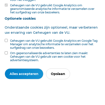
Geheugen van de VU gebruikt Google Analytics om
Wal hij in zijn werk zoekt is dus niet het loon, niet het
geanonimiseerde analytische informatie te verzamelen over
het surfgedrag van onze bezoekers.
geld, niet het brood, maar het welbehagen zijns Gods,
Optionele cookies
Hij is bij zijn God thuis, bij zijn God in dienst, en nu werkt
Onderstaande cookies zijn optioneel, maar verbeteren
hij al den dag in zijn Goddelijk beroep, omdat zijn God
uw ervaring van Geheugen van de VU.
hem daarin gesteld heeft, of' hij daarin zijn God mocht
behagen.
Geheugen van de VU gebruikt Google Analytics en Google Tag
Manager om analytische informatie te verzamelen over het
Zoo werkt hij niet om daardoor brood te erlangen, d. i.
surfgedrag van onze bezoekers.
niet om de spijze die vergaat, maar om het welbehagen
Om gepersonaliseerde advertenties te laten zien maakt
Geheugen van de VU gebruik van een cookie voor het
en de gunste zijns Gods te genieten, d. i. om de spijze die
advertentiesysteem.
blijft tot in het eeuwige leven.
Aldus is de vernedering overwonnen.
Alles accepteren
Opslaan
Het is niet meer heel het leven opgaande in de zorge
voor het lichaam; maar omgekeerd ook de meest
slaafsche en stoffelijke arbeid ingetrokken in den dienst
van zijn God en daarom in zijn God geheiligd.
Eiken morgen, dat weer een dag begint, is het zijn vraag