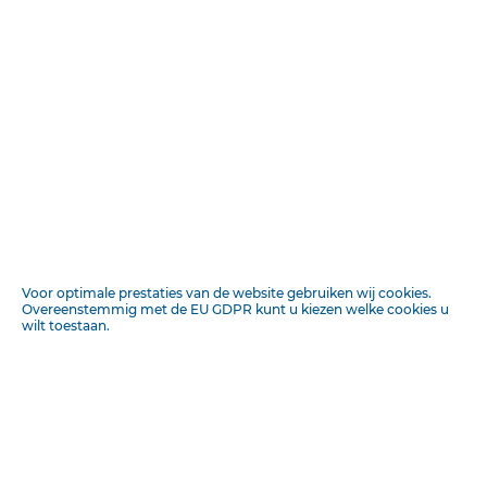
GNOS­ TICISME, ook na wat later over dit onderwerp is
geschreven, naar ik meen, nog niét geantikeerd is.
Had LANDWEHR, voor het samenstellen van zijn Deel I §
18 B. DE GNOSIS, — ook hiervan kennis genomen, deze §
ware dan zeker anders uitgevallen. Met name ware
ontstaan en karakter der Gnosis als Religionsphilosophie
dan duidelijker aan het licht getreden. Dan, gelijk één
zwaluw nog geen lente maakt, is het ook niet zoo'n
enkel wetenschappelijk feccatum omissionis, hetwelk 'n
handboek onbruikbaar zou maken.
En 'n bruikbaar handboek heeft Ds. LAND­ WEHR met dit
Voor optimale prestaties van de website gebruiken wij cookies.
zijn werk zeer zeker geleverd.
Overeenstemmig met de EU GDPR kunt u kiezen welke cookies u
wilt toestaan.
Men kan er door in de kerkgeschiedenis thuis raken, en
goed ook.
De gevierde prediker van ROTTERDAM, die zich, met zijn
voortreffelijke, op bronnenstudie berustende
monographie over LEDEBOER, naam heeft gemaakt als
kerkhistoricus, heeft met dit zijn latere werk, dat