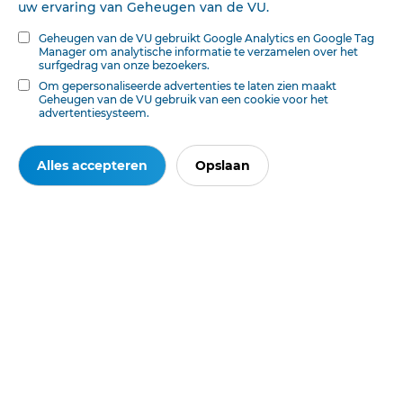
uw ervaring van Geheugen van de VU.
den titel van dqctor theologiae is verkregen, en dan
komt bet mij voor, dat het juister ware geweest, iadien
Geheugen van de VU gebruikt Google Analytics en Google Tag
Manager om analytische informatie te verzamelen over het
LANDWEHR had geschreven: „Van gereformeerde zijde is
surfgedrag van onze bezoekers.
aan de beoefening der kerkgeschiedenis nog al veel
Om gepersonaliseerde advertenties te laten zien maakt
gedaan".
Geheugen van de VU gebruik van een cookie voor het
advertentiesysteem.
Alles accepteren
Opslaan
Deze tekst is geautomatiseerd gemaakt en kan nog fouten bevatten.
Digibron
werkt voortdurend aan correctie. Klik voor het origineel door naar de pdf. Voor
opmerkingen, vragen, informatie:
contact
.
Op
Digibron
-en alle daarin opgenomen content- is het databankrecht van
toepassing. Gebruiksvoorwaarden. Data protection law applies to Digibron and
the content of this database. Terms of use.