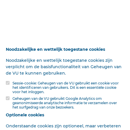
niet onbruikbaar repetitorium, maar ook onderwijzers en
anderen, die de algemeene kerkgeschiedenis naar
gereformeerde beginselen willen beoefenen, er een
bruikbare handboek aan hebben.
’n Kleine opmerking tenslotte boude Ds. LANDWEHR mij
nog ten goede.
Op p. S van zijn ie deel, waar bij het over de
Noodzakelijke en wettelijk toegestane cookies
historiograpbie heeft — tot mijn verwondering ook vind
Noodzakelijke en wettelijk toegestane cookies zijn
ik het werk van wijlen Prof. TER HAAR over dit hulpvak
verplicht om de basisfunctionaliteit van Geheugen van
door LANDWEHR in zijn literatuur-opgave niet vermeld —
de VU te kunnen gebruiken.
schrijft bij: „Van gereformeerde zijde is aan de beoe»
fening der kerkgeschiedenis nog niet veel gedaan". Daar
Sessie-cookie: Geheugen van de VU gebruikt een cookie voor
laat bij dan op volgen: „0< rer het reformatorische
het identificeren van gebruikers. Dit is een essentiële cookie
voor het inloggen.
tijdperk, voornamelijk in ons land, is veel licht ontstoken
Geheugen van de VU gebruikt Google Analytics om
door A. KUYPER en F. L. RUTGERS".
geanonimiseerde analytische informatie te verzamelen over
het surfgedrag van onze bezoekers.
Met dat laatste ben ik bet goed eens. Maar wat het
Optionele cookies
eerste betreft, kan ik met den geachten schrijver niet
mee gaan. Ik denk toch aan al die dissertaties op
Onderstaande cookies zijn optioneel, maar verbeteren
kerkhistorisch gebied, waarmee aan de Vrije Universiteit