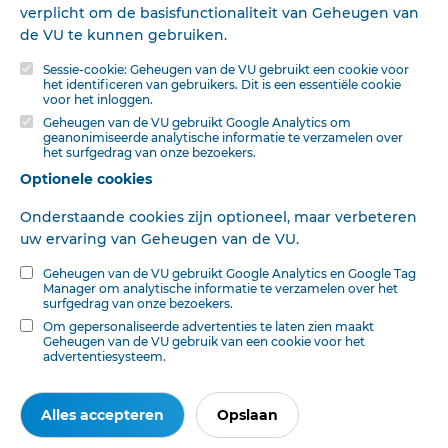
verplicht om de basisfunctionaliteit van Geheugen van
verhouding van kunst en religie hem daar voor een
de VU te kunnen gebruiken.
oogenbliks) tot geringere beslistbeid in­ zake de
heerschappij van 't geestelijk scboon in kerk en
Sessie-cookie: Geheugen van de VU gebruikt een cookie voor
eeredienst. Maar belangrijker is dit: de daar
het identificeren van gebruikers. Dit is een essentiële cookie
voor het inloggen.
aangebrachte onderscheiding tussdhen een neutraal
Geheugen van de VU gebruikt Google Analytics om
formeel en een principieel bepaald geestelijk schoon
geanonimiseerde analytische informatie te verzamelen over
gaat, wat de eerste helft betreft, niet op en lijdt nog aan
het surfgedrag van onze bezoekers.
zekere halfheid. Zoodra de inspireerende geest een
Optionele cookies
bepaalden graad van doorwerkende kracht heeft
bereikt, wordt daardoor ook de j, vorm" aangegrepen.
Onderstaande cookies zijn optioneel, maar verbeteren
Een krachtige tijdgeest drukt zich uit in eigen vormen.
uw ervaring van Geheugen van de VU.
"We kunnen hierop thans niet ingaan, maar herinneren
Geheugen van de VU gebruikt Google Analytics en Google Tag
alleen aan wat Kuyper zelf over de taal ver krach ting van
Manager om analytische informatie te verzamelen over het
het • Impressionisme zeide'). Een bewijs dat ook voor
surfgedrag van onze bezoekers.
hem het „formeele" schoon kan omslaan in zijn
Om gepersonaliseerde advertenties te laten zien maakt
Geheugen van de VU gebruik van een cookie voor het
tegendeel.
advertentiesysteem.
Zoo zijn bij Kuyper zelf de correcties te vinden op
onheldere en niet houdbare voorstelLingen, die men
Alles accepteren
Opslaan
met een beroep op hem zou kunnen verdedigen.