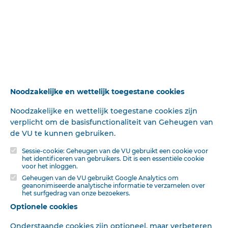
Hereeniging.
…Met de belofte van een nieuwen Elia, die vóór den
Heere zal heengaan en het hart van vaders en kinderen
tot elkander zal brengen, sluit de profetie van het Oude
15 januari 1926
De Reformatie
G. R. K.
953 woorden
Verbond.Nu zwijgt Maleachi. Nu zwijgt de profetie. Nn
zwijgt de levende God zelve.De stem Gods wordt niet
meer gehoord, éé…
Noodzakelijke en wettelijk toegestane cookies
GEESTELIJKE ADVIEZEN.
Noodzakelijke en wettelijk toegestane cookies zijn
…Omdat er geen graan was, heeft de molen dezer
verplicht om de basisfunctionaliteit van Geheugen van
rubriek gedurende een weak of drie stilgestaan. Doch nü
de VU te kunnen gebruiken.
heb ik weer wat te malen.Onze lezer D. te V. zond me de
15 januari 1926
De Reformatie
F.
1009 woorden
Sessie-cookie: Geheugen van de VU gebruikt een cookie voor
vraag, of hét een gereformeerde kerk geoorloofd is een
het identificeren van gebruikers. Dit is een essentiële cookie
kerkgebouw te verkoopen aan vrijzinnigen voor de
voor het inloggen.
uitoefening van hun „godsdie…
Geheugen van de VU gebruikt Google Analytics om
OPVOEDING EN ONDERWIJS.
geanonimiseerde analytische informatie te verzamelen over
het surfgedrag van onze bezoekers.
… „Splune, spinne, LiesRen." Er bestaat een aardig en
Optionele cookies
tegelqkertijd eigenaa-rdig achterhoeksch versje, dat
Onderstaande cookies zijn optioneel, maar verbeteren
aairvaagt met de woorden, die hierboven staan. Het luidt