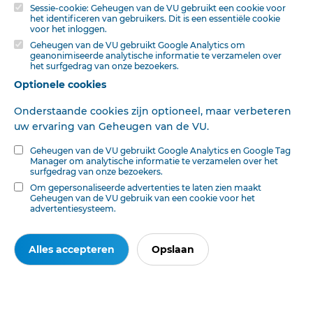
Sessie-cookie: Geheugen van de VU gebruikt een cookie voor
het identificeren van gebruikers. Dit is een essentiële cookie
Keer op keer gaf God in zijn genade een réveil in
voor het inloggen.
Christus Kerk. Dan ging er weer een adem des levens
Geheugen van de VU gebruikt Google Analytics om
onder de gedoopten uit. Er kwam onrust, waar valsche
geanonimiseerde analytische informatie te verzamelen over
het surfgedrag van onze bezoekers.
rust had geheerscht. En niet weinigen waren dan de
Optionele cookies
gelukkigen, die juichen konden als nooit vroeger, omdat
ze nu ook zelve, nu ook persoonUjk, het sidderen aan
Onderstaande cookies zijn optioneel, maar verbeteren
hun ziel gekend hadden.
uw ervaring van Geheugen van de VU.
Kome het ook voor u niet te laat! Niet pas aan de overzij
Geheugen van de VU gebruikt Google Analytics en Google Tag
van het graf!
Manager om analytische informatie te verzamelen over het
surfgedrag van onze bezoekers.
Om gepersonaliseerde advertenties te laten zien maakt
Geheugen van de VU gebruik van een cookie voor het
advertentiesysteem.
Deze tekst is geautomatiseerd gemaakt en kan nog fouten bevatten.
Digibron
werkt voortdurend aan correctie. Klik voor het origineel door naar de pdf. Voor
opmerkingen, vragen, informatie:
contact
.
Alles accepteren
Opslaan
Op
Digibron
-en alle daarin opgenomen content- is het databankrecht van
toepassing. Gebruiksvoorwaarden. Data protection law applies to Digibron and
the content of this database. Terms of use.