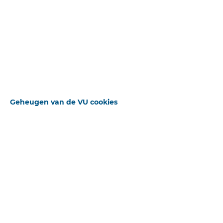
Uitgebreid zoeken
Bekijk het origineel
STANDAARD OPERATOR
Geheugen van de VU cookies
ZOEKWOORDEN
BLADEREN
+ Veld toevoegen
Beschikbare downloads
MEDIUM