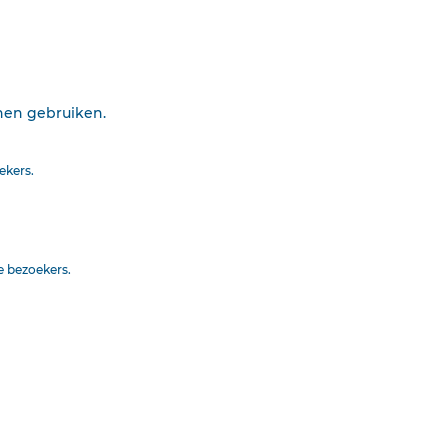
Printen
nnen gebruiken.
ekers.
 u
e bezoekers.