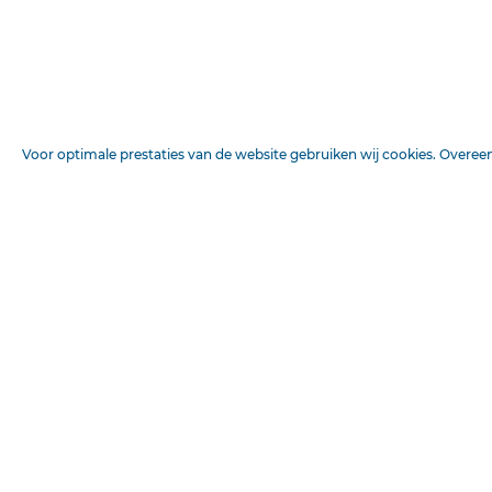
Bron
De Reformatie
Publicatiedatum
17-03-1951
Auteur(s)
A. v. B.
DATUM
Pagina
6
Voor optimale prestaties van de website gebruiken wij cookies. Overe
Deel
Reguliere Editie
BRONNEN