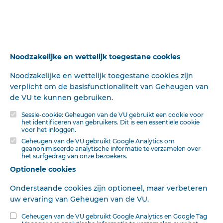
strijden. Hoort, hoe 't ook zijn gezalfde tegenklinkt:
„Komt, laat ons v ...
PSALM 6 : 1-6
(vertaling N.B.G.)'k Blijf, HEER, uw heil verbeiden* O, wil
mij niet kastijden, daar 'k wegkwijn en verteer. Laat niet
Noodzakelijke en wettelijk toegestane cookies
uw toorn mij treffen, uw gramschap zich verheffen. Wees
21 januari 1950
De Reformatie
A. v. B.
92 woorden
Noodzakelijke en wettelijk toegestane cookies zijn
mij genadig, HEER.Doe, HEERE, mij genezen, mijn ziel
verplicht om de basisfunctionaliteit van Geheugen van
vergaat in vreezen, mijn beend'ren zijn verschrikt, en ...
de VU te kunnen gebruiken.
PSALM 9:16-21
Sessie-cookie: Geheugen van de VU gebruikt een cookie voor
het identificeren van gebruikers. Dit is een essentiële cookie
(Vertaling N.B.G.) De HEER, die volken richten zal, Hij
voor het inloggen.
steld' hun kuil hen zelf tot val; hun voet verwarde in de
Geheugen van de VU gebruikt Google Analytics om
geanonimiseerde analytische informatie te verzamelen over
netten, die zij verborgen voor mij zetten.De HEERE, die
het surfgedrag van onze bezoekers.
4 maart 1950
De Reformatie
A. v. B.
135 woorden
Zich kennen deed, handhaafde 't recht en keerde 't leed;
Optionele cookies
de goddelooze ligt in banden, v ...
Onderstaande cookies zijn optioneel, maar verbeteren
uw ervaring van Geheugen van de VU.
TREINREIS.
Geheugen van de VU gebruikt Google Analytics en Google Tag